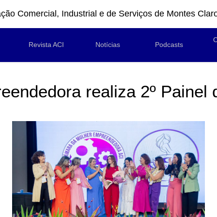
ção Comercial, Industrial e de Serviços de Montes Clar
C
Revista ACI
Notícias
Podcasts
endedora realiza 2º Painel 