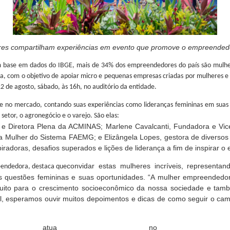
res compartilham experiências em evento que promove o empreended
 base em dados do IBGE, mais de 34% dos empreendedores do país são mulhere
om o objetivo de apoiar micro e pequenas empresas criadas por mulheres e fo
12 de agosto, sábado, às 16h, no auditório da entidade.
e no mercado, contando suas experiências como lideranças femininas em suas 
setor, o agronegócio e o varejo. São elas:
e Diretora Plena da ACMINAS; Marlene Cavalcanti, Fundadora e Vice
a Mulher do Sistema FAEMG; e Elizângela Lopes, gestora de diverso
spiradoras, desafios superados e lições de liderança a fim de inspirar
convidar estas mulheres incríveis, represent
eendedora, destaca que
as questões femininas e suas oportunidades. “A mulher empreended
muito para o crescimento socioeconômico da nossa sociedade e ta
l, esperamos ouvir muitos depoimentos e dicas de como seguir o c
ua no fortale