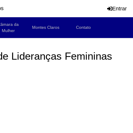
os
Entrar
âmara da
Montes Claros
Contato
Mulher
de Lideranças Femininas