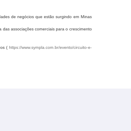
nidades de negócios que estão surgindo em Minas
ia das associações comerciais para o crescimento
ros (
https://www.sympla.com.br/evento/circuito-e-