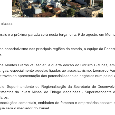
 classe
rais e a próxima parada será nesta terça-feira, 9 de agosto, em Monte
s do associativismo nas principais regiões do estado, a equipe da Fed
s.
 de Montes Claros vai sediar a quarta edição do Circuito E-Minas, e
ranças, especialmente aquelas ligadas ao associativismo. Leonardo Va
 através da apresentação das potencialidades de negócios num painel e
lo, Superintendente de Regionalização da Secretaria de Desenvo
estimentos da Invest Minas, de Thiago Magalhães - Superintenden
laros.
associações comerciais, entidades de fomento e empresários possam d
que será o mediador do Painel.