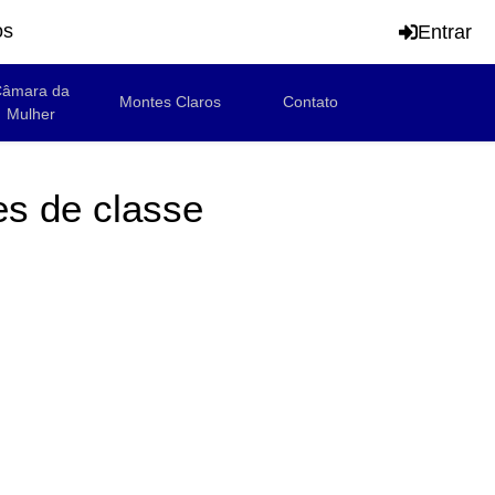
os
Entrar
âmara da
Montes Claros
Contato
Mulher
es de classe