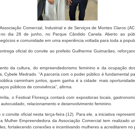
ciação Comercial, Industrial e de Serviços de Montes Claros (ACI) i
do no dia 28 de junho, no Parque Cândido Canela. Aberto ao púb
negócios e comunidade em uma experiência voltada para toda a popul
trega oficial do convite ao prefeito Guilherme Guimarães, reforçando
mento da cultura, do empreendedorismo feminino e da ocupação dos
 Cybele Medrado. “A parceria com o poder público é fundamental par
ública caminham juntos, quem ganha é a cidade: mais oportunidades,
ços públicos de convivência”, afirma.
a, o Festival Floresça contará com expositoras locais, gastronomia,
ao autocuidado, relacionamento e desenvolvimento feminino.
o convite oficial nesta terça-feira (12). Para ele, a iniciativa repres
a Mulher Empreendedora da Associação Comercial tem realizado um
s, fortalecendo conexões e incentivando mulheres a acreditarem no pró