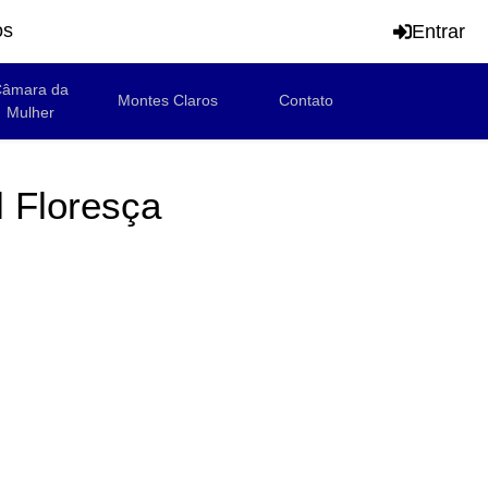
os
Entrar
âmara da
Montes Claros
Contato
Mulher
l Floresça